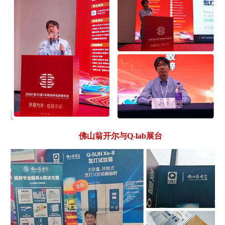
佛山翁开尔与Q-lab展台