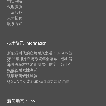
销售网络
代理资质
售后服务
人才招聘
联系方式
技术资讯 Information
新能源时代的座舱耐久之道：Q-SUN氙
2026车用涂料与涂装年会落幕，佛山翁
灯
提升汽车材料老化测试可信度：为什么
开
电感的耐候性测试
您的实
玻璃钢耐候性试验
Q-SUN氙灯老化箱Xe-1助力建筑硅酮
新闻动态 NEW