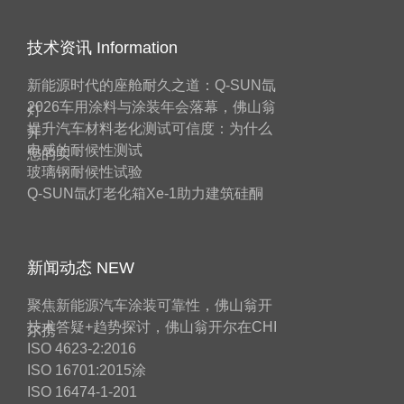
技术资讯 Information
新能源时代的座舱耐久之道：Q-SUN氙
2026车用涂料与涂装年会落幕，佛山翁
灯
提升汽车材料老化测试可信度：为什么
开
电感的耐候性测试
您的实
玻璃钢耐候性试验
Q-SUN氙灯老化箱Xe-1助力建筑硅酮
新闻动态 NEW
聚焦新能源汽车涂装可靠性，佛山翁开
技术答疑+趋势探讨，佛山翁开尔在CHI
尔携
ISO 4623-2:2016
ISO 16701:2015涂
ISO 16474-1-201