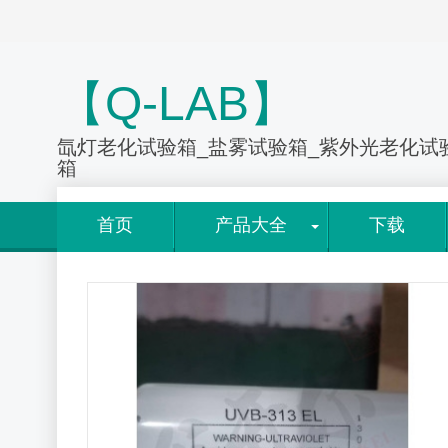
【Q-LAB】
氙灯老化试验箱_盐雾试验箱_紫外光老化试
箱
首页
产品大全
下载
>
UVB灯管：UVB-313EL+/QFS-40-QUV灯管产