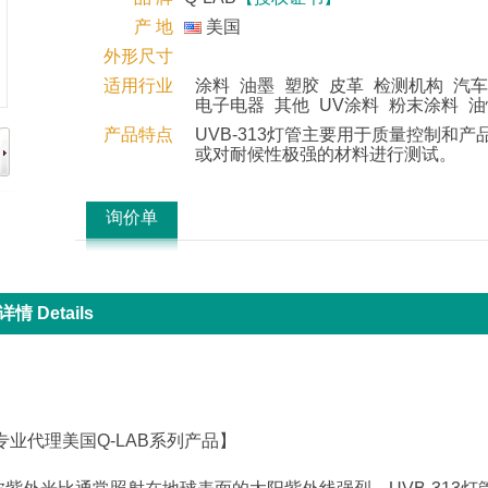
产 地
美国
外形尺寸
适用行业
涂料
油墨
塑胶
皮革
检测机构
汽车
电子电器
其他
UV涂料
粉末涂料
油
产品特点
UVB-313灯管主要用于质量控制和产
或对耐候性极强的材料进行测试。
询价单
情 Details
专业代理美国Q-LAB系列产品】