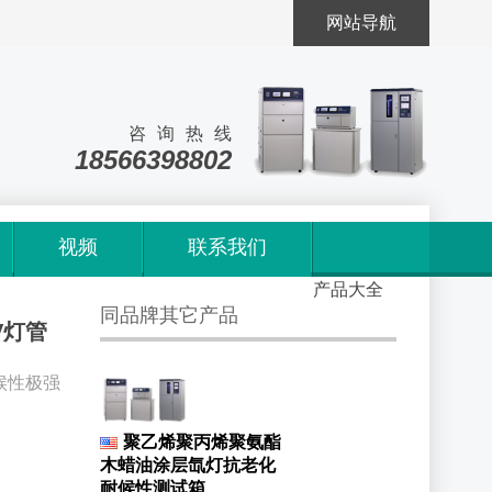
网站导航
咨询热线
18566398802
视频
联系我们
首页
>
产品大全
同品牌其它产品
UV灯管
候性极强
聚乙烯聚丙烯聚氨酯
木蜡油涂层氙灯抗老化
耐候性测试箱