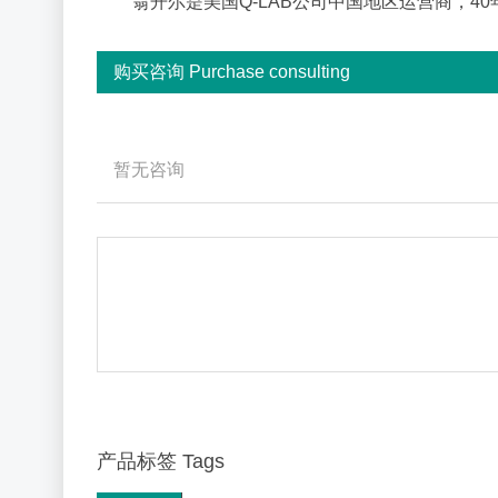
翁开尔是美国Q-LAB公司中国地区运营商，40年
购买咨询 Purchase consulting
了解UVB灯管：UVB-313EL+/QFS-40-QUV灯管
暂无咨询
产品标签 Tags