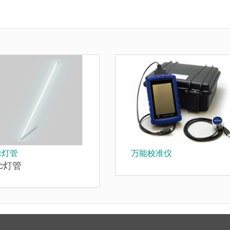
vc灯管
万能校准仪
vc灯管