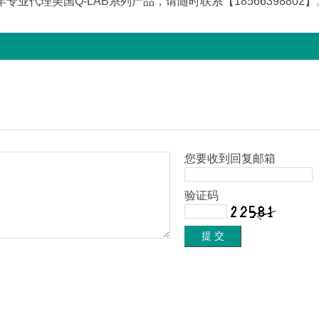
专业代理美国Q-LAB系列产品，请随时联系【18566398802】
价格,请致电：400-680-8138
您要收到回复邮箱
验证码