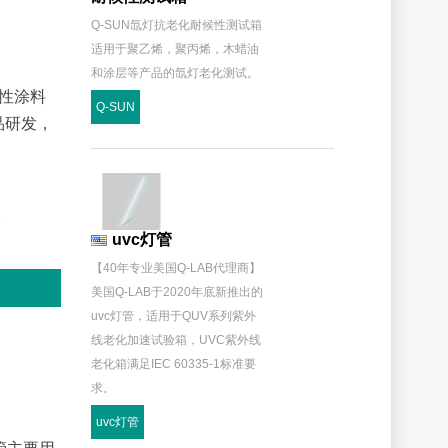
Q-SUN氙灯抗老化耐候性测试箱
适用于聚乙烯，聚丙烯，木蜡油
和涂层等产品的氙灯老化测试。
性涂料
Q-SUN
品研发，
uvc灯管
【40年专业美国Q-LAB代理商】
美国Q-LAB于2020年底新推出的
uvc灯管，适用于QUV系列紫外
线老化加速试验箱，UVC紫外线
老化箱满足IEC 60335-1标准要
求。
uvc灯管