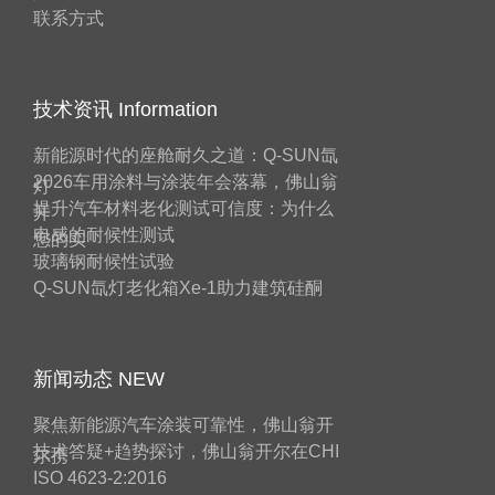
联系方式
技术资讯 Information
新能源时代的座舱耐久之道：Q-SUN氙
2026车用涂料与涂装年会落幕，佛山翁
灯
提升汽车材料老化测试可信度：为什么
开
电感的耐候性测试
您的实
玻璃钢耐候性试验
Q-SUN氙灯老化箱Xe-1助力建筑硅酮
新闻动态 NEW
聚焦新能源汽车涂装可靠性，佛山翁开
技术答疑+趋势探讨，佛山翁开尔在CHI
尔携
ISO 4623-2:2016