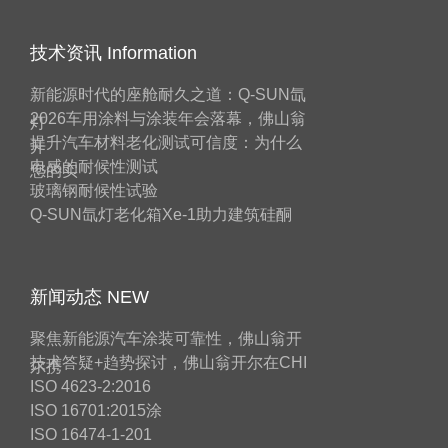
技术资讯 Information
新能源时代的座舱耐久之道：Q-SUN氙
2026车用涂料与涂装年会落幕，佛山翁
灯
提升汽车材料老化测试可信度：为什么
开
电感的耐候性测试
您的实
玻璃钢耐候性试验
Q-SUN氙灯老化箱Xe-1助力建筑硅酮
新闻动态 NEW
聚焦新能源汽车涂装可靠性，佛山翁开
技术答疑+趋势探讨，佛山翁开尔在CHI
尔携
ISO 4623-2:2016
ISO 16701:2015涂
ISO 16474-1-201