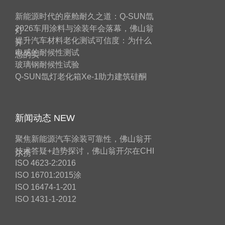
新能源时代的座舱耐久之道：Q-SUN氙
2026车用涂料与涂装年会落幕，佛山翁
灯
提升汽车材料老化测试可信度：为什么
开
电感的耐候性测试
您的实
玻璃钢耐候性试验
Q-SUN氙灯老化箱Xe-1助力建筑硅酮
新闻动态 NEW
聚焦新能源汽车涂装可靠性，佛山翁开
技术答疑+趋势探讨，佛山翁开尔在CHI
尔携
ISO 4623-2:2016
ISO 16701:2015涂
ISO 16474-1-201
ISO 1431-1-2012