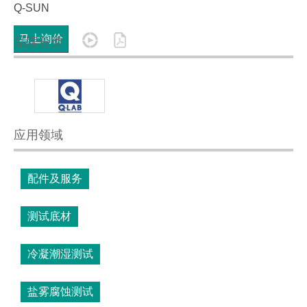
Q-SUN
马上询价
品牌分类
应用领域
配件及服务
测试底材
冷凝潮湿测试
盐雾腐蚀测试